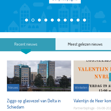
Recent nieuws
Meest gelezen nieuws
Nieuws
Winkelen
ot
Ziggo op glasvezel van Delta in
Valentijn de Heer ko
Schiedam
Partnerbijdrage - 06-08-20