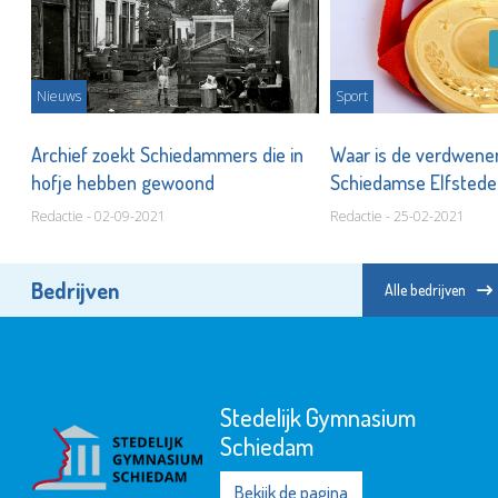
Nieuws
Sport
an
Archief zoekt Schiedammers die in
Waar is de verdwene
ar?
hofje hebben gewoond
Schiedamse Elfstede
Redactie - 02-09-2021
Redactie - 25-02-2021
Bedrijven
Alle bedrijven
Stedelijk Gymnasium
Schiedam
Bekijk de pagina