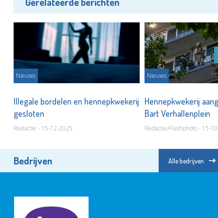
Gerelateerde berichten
Nieuws
Nieuws
st
Illegale bordelen en hennepkwekerij
Hennepkwekerij aang
gesloten
Bart Verhallenplein
Redactie - 15-12-2025
Redactie/Flashphoto - 15-1
Bedrijven
Alle bedrijven