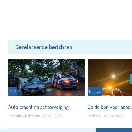
Gerelateerde berichten
112
Nieuws
Auto crasht na achtervolging
Op de bon voor asoci
Redactie/Flashphoto - 20-06-2026
Redactie - 06-04-2026