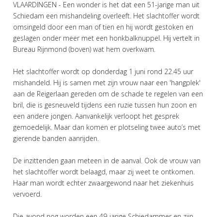
VLAARDINGEN - Een wonder is het dat een 51-jarige man uit
Schiedam een mishandeling overleeft. Het slachtoffer wordt
omsingeld door een man of tien en hij wordt gestoken en
geslagen onder meer met een honkbalknuppel. Hij vertelt in
Bureau Rijnmond (boven) wat hem overkwam.
Het slachtoffer wordt op donderdag 1 juni rond 22.45 uur
mishandeld. Hij is samen met zijn vrouw naar een 'hangplek'
aan de Reigerlaan gereden om de schade te regelen van een
bril, die is gesneuveld tijdens een ruzie tussen hun zoon en
een andere jongen. Aanvankelijk verloopt het gesprek
gemoedelijk. Maar dan komen er plotseling twee auto’s met
gierende banden aanrijden.
De inzittenden gaan meteen in de aanval. Ook de vrouw van
het slachtoffer wordt belaagd, maar zij weet te ontkomen.
Haar man wordt echter zwaargewond naar het ziekenhuis
vervoerd.
Die avond nog worden een 49-jarige Schiedammer en zijn