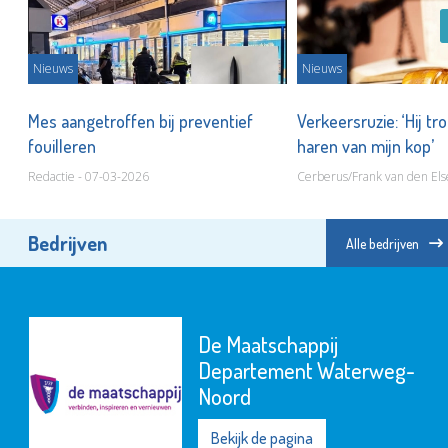
Nieuws
Nieuws
r!’
Mes aangetroffen bij preventief
Verkeersruzie: ‘Hij tro
fouilleren
haren van mijn kop’
Redactie - 07-03-2026
Cerberus/Frank van den Els
Bedrijven
Alle bedrijven
De Maatschappij
Departement Waterweg-
Noord
Bekijk de pagina