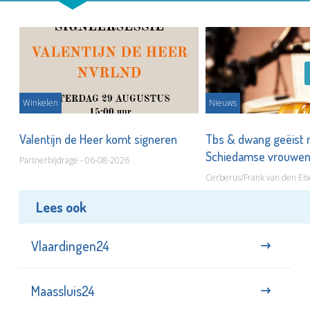
Winkelen
Nieuws
Valentijn de Heer komt signeren
Tbs & dwang geëist 
Schiedamse vrouwe
Partnerbijdrage - 06-08-2026
Cerberus/Frank van den Els
Lees ook
Vlaardingen24
Maassluis24