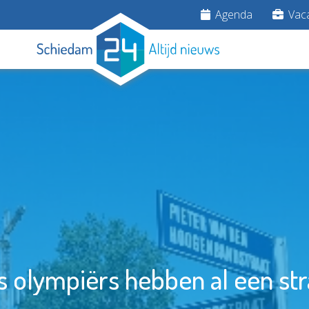
Agenda
Vaca
s olympiërs hebben al een str