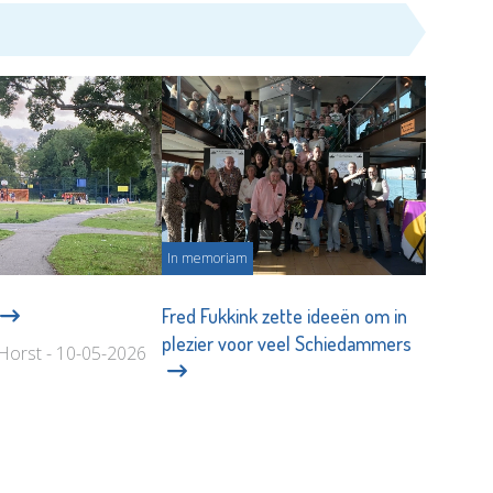
In memoriam
Fred Fukkink zette ideeën om in
plezier voor veel Schiedammers
Horst - 10-05-2026
Kor Kegel - 08-05-2026