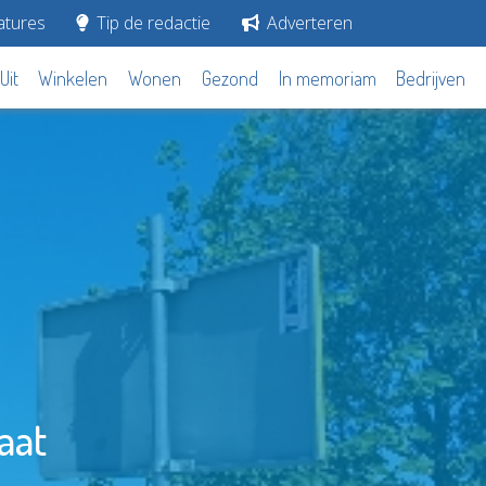
tures
Tip de redactie
Adverteren
Uit
Winkelen
Wonen
Gezond
In memoriam
Bedrijven
aat