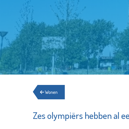
Wonen
Zes olympiërs hebben al ee
Fonds Schiedam
Vlaardingen e.o.