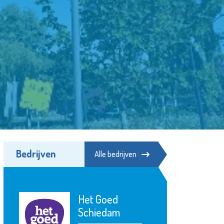
Bedrijven
Alle bedrijven
Open Art
 Goed
Exchange
iedam