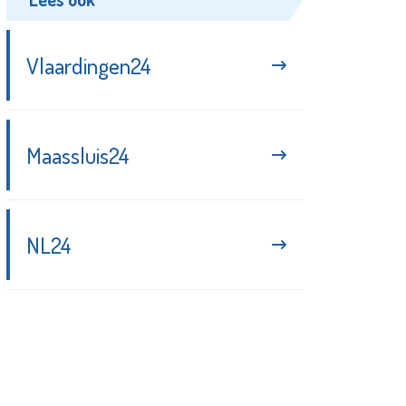
Vlaardingen24
Maassluis24
NL24
Blijf up-to-date