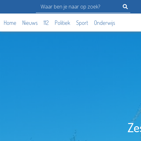
Home
Nieuws
112
Politiek
Sport
Onderwijs
Ze