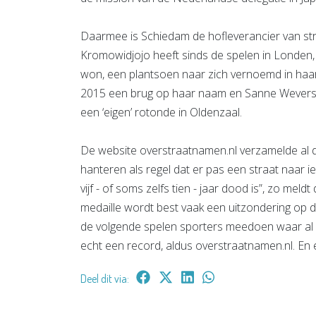
Daarmee is Schiedam de hofleverancier van s
Kromowidjojo heeft sinds de spelen in Londen, wa
won, een plantsoen naar zich vernoemd in haa
2015 een brug op haar naam en Sanne Wevers 
een ‘eigen’ rotonde in Oldenzaal.
De website overstraatnamen.nl verzamelde al d
hanteren als regel dat er pas een straat naa
vijf - of soms zelfs tien - jaar dood is”, zo me
medaille wordt best vaak een uitzondering op di
de volgende spelen sporters meedoen waar al e
echt een record, aldus overstraatnamen.nl. En
Deel dit via: