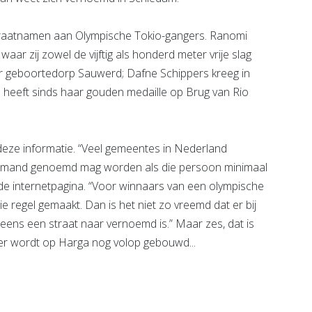
traatnamen aan Olympische Tokio-gangers. Ranomi
ar zij zowel de vijftig als honderd meter vrije slag
r geboortedorp Sauwerd; Dafne Schippers kreeg in
heeft sinds haar gouden medaille op Brug van Rio
eze informatie. “Veel gemeentes in Nederland
r iemand genoemd mag worden als die persoon minimaal
ldt de internetpagina. “Voor winnaars van een olympische
e regel gemaakt. Dan is het niet zo vreemd dat er bij
ens een straat naar vernoemd is.” Maar zes, dat is
 er wordt op Harga nog volop gebouwd...