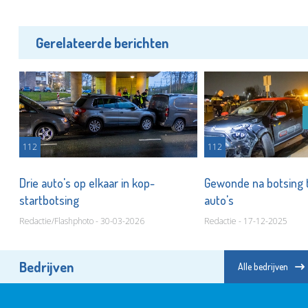
Gerelateerde berichten
112
112
Drie auto's op elkaar in kop-
Gewonde na botsing 
startbotsing
auto's
Redactie/Flashphoto - 30-03-2026
Redactie - 17-12-2025
Bedrijven
Alle bedrijven