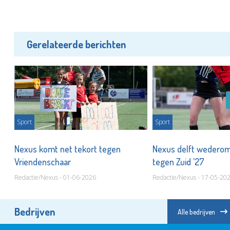
Gerelateerde berichten
Sport
Sport
jd'
Nexus komt net tekort tegen
Nexus delft wederom
Vriendenschaar
tegen Zuid ’27
Redactie/Nexus - 01-06-2026
Redactie/Nexus - 17-05-20
Bedrijven
Alle bedrijven