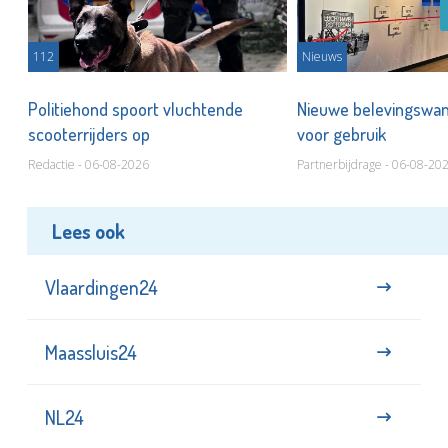
112
Nieuws
Politiehond spoort vluchtende
Nieuwe belevingswan
scooterrijders op
voor gebruik
Redactie - 06-08-2026
Partnerbijdrage - 06-08-20
Lees ook
Vlaardingen24
Maassluis24
NL24