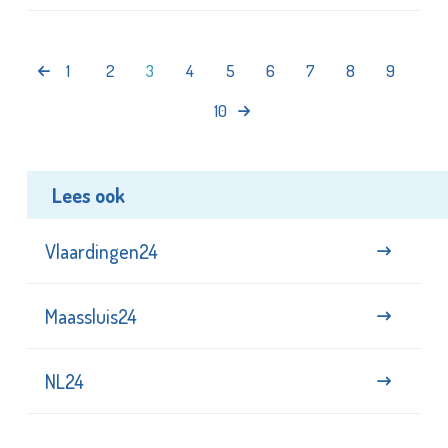
1
2
3
4
5
6
7
8
9
10
Lees ook
Vlaardingen24
Maassluis24
NL24