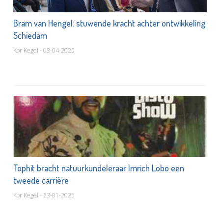
Bram van Hengel: stuwende kracht achter ontwikkeling
Schiedam
Kor Kegel - 03-04-2025
Tophit bracht natuurkundeleraar Imrich Lobo een
tweede carrière
Kor Kegel - 23-01-2025