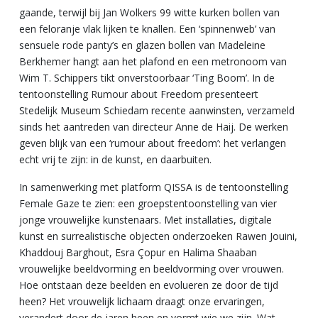
gaande, terwijl bij Jan Wolkers 99 witte kurken bollen van
een feloranje vlak lijken te knallen. Een ‘spinnenweb’ van
sensuele rode panty’s en glazen bollen van Madeleine
Berkhemer hangt aan het plafond en een metronoom van
Wim T. Schippers tikt onverstoorbaar ‘Ting Boom’. In de
tentoonstelling Rumour about Freedom presenteert
Stedelijk Museum Schiedam recente aanwinsten, verzameld
sinds het aantreden van directeur Anne de Haij. De werken
geven blijk van een ‘rumour about freedom’: het verlangen
echt vrij te zijn: in de kunst, en daarbuiten.
In samenwerking met platform QISSA is de tentoonstelling
Female Gaze te zien: een groepstentoonstelling van vier
jonge vrouwelijke kunstenaars. Met installaties, digitale
kunst en surrealistische objecten onderzoeken Rawen Jouini,
Khaddouj Barghout, Esra Çopur en Halima Shaaban
vrouwelijke beeldvorming en beeldvorming over vrouwen.
Hoe ontstaan deze beelden en evolueren ze door de tijd
heen? Het vrouwelijk lichaam draagt onze ervaringen,
verandert door de jaren heen en vormt wie we zijn. Wat