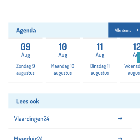
Agenda
Alle items
09
10
11
1
Aug
Aug
Aug
Au
2
Zondag 9
Maandag 10
Dinsdag 11
Woensd
augustus
augustus
augustus
augus
Lees ook
Vlaardingen24
Maassluis24