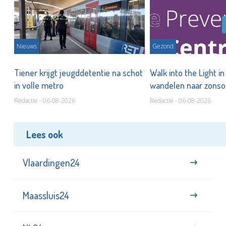
Nieuws
Gezond
Tiener krijgt jeugddetentie na schot
Walk into the Light i
in volle metro
wandelen naar zonso
te staan bij suïcide
Redactie - 06-08-2026
Redactie - 06-08-2026
Lees ook
Vlaardingen24
Maassluis24