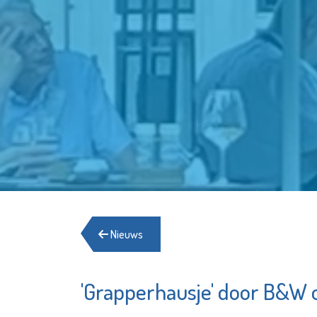
Nieuws
'Grapperhausje' door B&W o
Het Schiedams
Pointer
Boekhuis