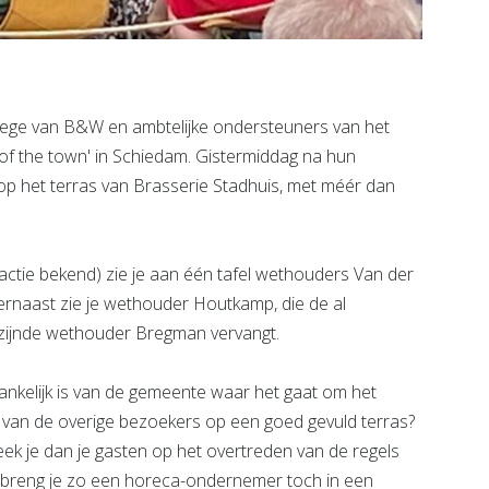
ege van B&W en ambtelijke ondersteuners van het
k of the town' in Schiedam. Gistermiddag na hun
 op het terras van Brasserie Stadhuis, met méér dan
dactie bekend) zie je aan één tafel wethouders Van der
 ernaast zie je wethouder Houtkamp, die de al
zijnde wethouder Bregman vervangt.
nkelijk is van de gemeente waar het gaat om het
 van de overige bezoekers op een goed gevuld terras?
ek je dan je gasten op het overtreden van de regels
&W breng je zo een horeca-ondernemer toch in een