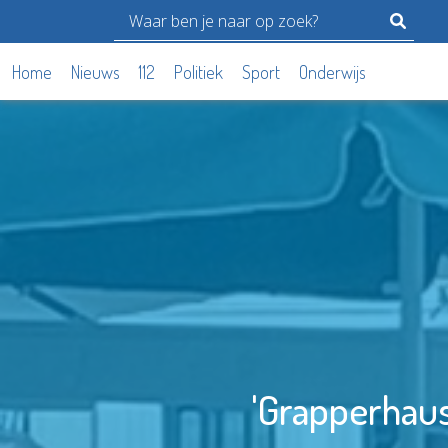
Home
Nieuws
112
Politiek
Sport
Onderwijs
'Grapperhaus