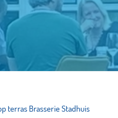
p terras Brasserie Stadhuis
Schuldhulpmaatje