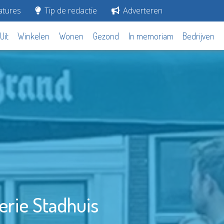
tures
Tip de redactie
Adverteren
Uit
Winkelen
Wonen
Gezond
In memoriam
Bedrijven
erie Stadhuis