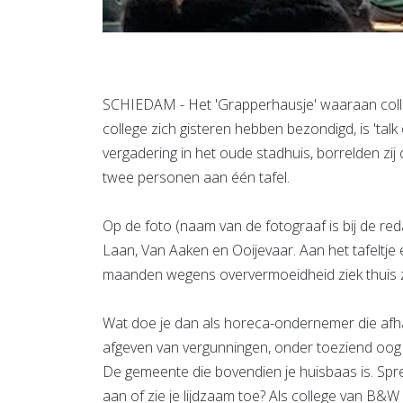
SCHIEDAM - Het 'Grapperhausje' waaraan coll
college zich gisteren hebben bezondigd, is 'tal
vergadering in het oude stadhuis, borrelden zij
twee personen aan één tafel.
Op de foto (naam van de fotograaf is bij de re
Laan, Van Aaken en Ooijevaar. Aan het tafeltje
maanden wegens oververmoeidheid ziek thuis 
Wat doe je dan als horeca-ondernemer die afha
afgeven van vergunningen, onder toeziend oog
De gemeente die bovendien je huisbaas is. Spre
aan of zie je lijdzaam toe? Als college van B