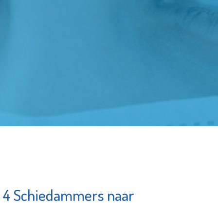
n, 4 Schiedammers naar
Open
Stroomopwaarts
Exc
MVS