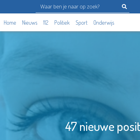
Home
Nieuws
112
Politiek
Sport
Onderwijs
47 nieuwe posit