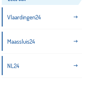
Vlaardingen24
Maassluis24
NL24
Blijf up-to-date