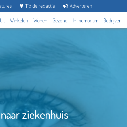
tures
Tip de redactie
Adverteren
Uit
Winkelen
Wonen
Gezond
In memoriam
Bedrijven
 naar ziekenhuis