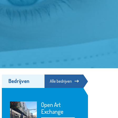
Bedrijven
Alle bedrijven
 Art
Rotterdam The
hange
Hague Airport