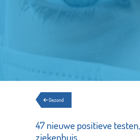
Gezond
47 nieuwe positieve teste
Schiedam
Waterklaar
ziekenhuis