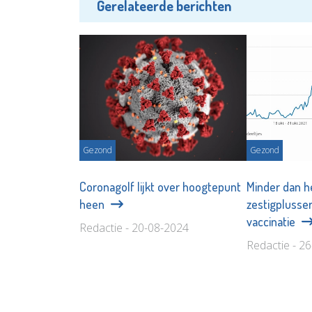
Gerelateerde berichten
Gezond
Gezond
Coronagolf lijkt over hoogtepunt
Minder dan h
heen
zestigplusser
vaccinatie
Redactie - 20-08-2024
Redactie - 2