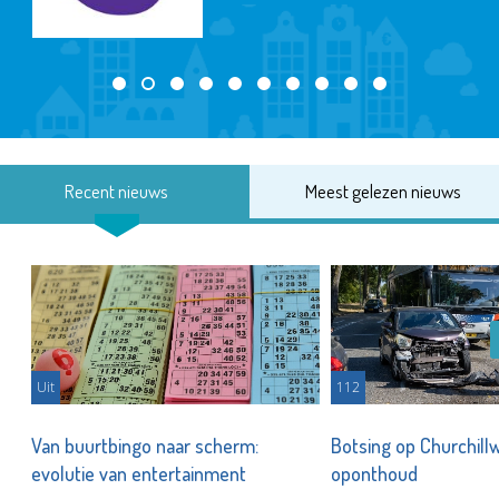
Recent nieuws
Meest gelezen nieuws
Uit
112
m
Van buurtbingo naar scherm:
Botsing op Churchill
evolutie van entertainment
oponthoud