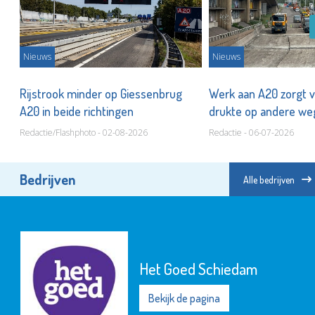
Nieuws
Nieuws
ld
Rijstrook minder op Giessenbrug
Werk aan A20 zorgt 
A20 in beide richtingen
drukte op andere w
Redactie/Flashphoto - 02-08-2026
Redactie - 06-07-2026
Bedrijven
Alle bedrijven
Het Goed Schiedam
Bekijk de pagina