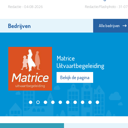
Redactie - 04-08-2026
Redactie/Flashphoto - 31-0
Bedrijven
Alle bedrijven
Matrice
Uitvaartbegeleiding
Bekijk de pagina