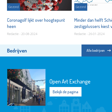
Gezond
Gezond
,
Coronagolf lijkt over hoogtepunt
Minder dan helft Sc
heen
zestigplussers kiest 
Redactie - 20-08-2024
Redactie - 26-01-2024
Bedrijven
Alle bedrijven
Open Art Exchange
Bekijk de pagina