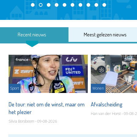
Recent nieuws
Meest gelezen nieuws
Sport
Wonen
De tour: niet om de winst, maar om
Afvalscheiding
het plezier
Han van der Horst - 09-08-
Silvia Borsboom - 09-08-2026