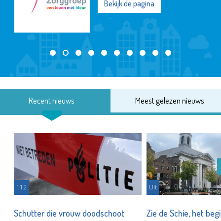
Bekijk de pagina
Recent nieuws
Meest gelezen nieuws
112
Uit
Schutter die vrouw doodschoot
Zie de Schie, het beg