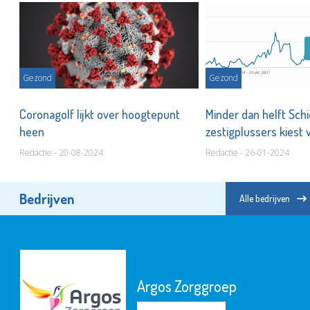
Gezond
Gezond
,
Coronagolf lijkt over hoogtepunt
Minder dan helft Sc
heen
zestigplussers kiest 
Redactie - 20-08-2024
Redactie - 26-01-2024
Bedrijven
Alle bedrijven
Argos Zorggroep