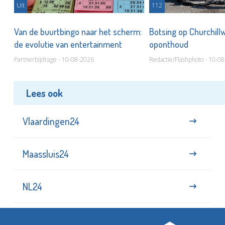
Uit
112
m
Van de buurtbingo naar het scherm:
Botsing op Churchill
de evolutie van entertainment
oponthoud
Partnerbijdrage - 10-08-2026
Redactie/Flashphoto - 10-0
Lees ook
Vlaardingen24
Maassluis24
NL24