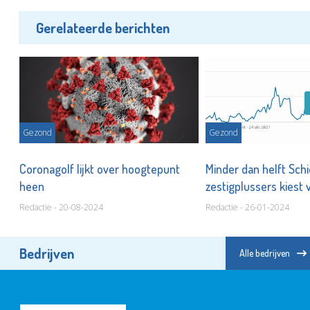
Gerelateerde berichten
Gezond
Gezond
,
Coronagolf lijkt over hoogtepunt
Minder dan helft Sc
heen
zestigplussers kiest 
Redactie - 20-08-2024
Redactie - 26-01-2024
Bedrijven
Alle bedrijven