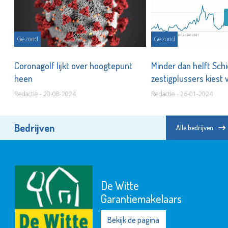
Gezond
Gezond
,
Coronagolf lijkt over hoogtepunt
Minder dan helft Sc
heen
zestigplussers kiest 
Redactie - 20-08-2024
Redactie - 26-01-2024
Bedrijven
Alle bedrijven
De Witte
Garantiemakelaars
Bekijk de pagina