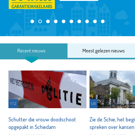
Recent nieuws
Meest gelezen nieuws
112
Uit
Schutter die vrouw doodschoot
Zie de Schie, het beg
opgepakt in Schiedam
spreken over kanse