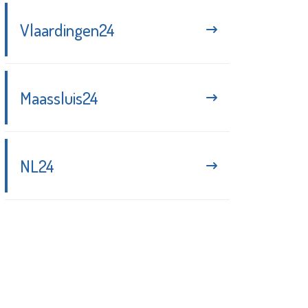
Vlaardingen24
Maassluis24
NL24
Blijf up-to-date