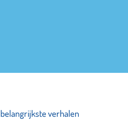
 belangrijkste verhalen
hoorzaal
Fundament
ngen
Advies