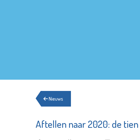
Nieuws
Aftellen naar 2020: de tien
Stedelijk
Stadsge
Museum
Vlaardi
Schiedam