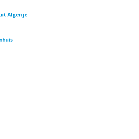
it Algerije
nhuis