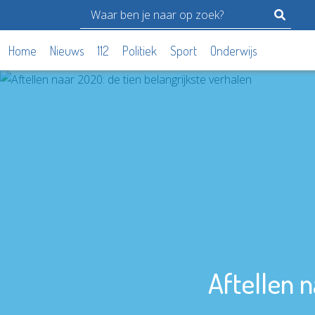
Home
Nieuws
112
Politiek
Sport
Onderwijs
Aftellen n