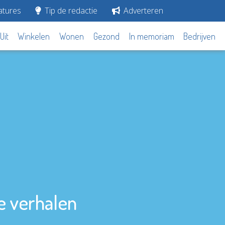
tures
Tip de redactie
Adverteren
Uit
Winkelen
Wonen
Gezond
In memoriam
Bedrijven
te verhalen