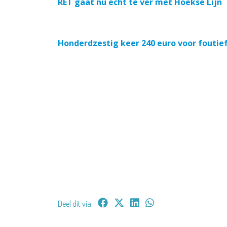
RET gaat nu echt te ver met Hoekse Lijn
Honderdzestig keer 240 euro voor foutief
Deel dit via: