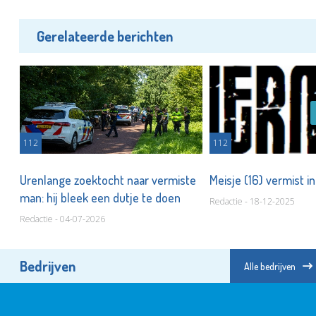
Gerelateerde berichten
112
112
m
Urenlange zoektocht naar vermiste
Meisje (16) vermist 
man: hij bleek een dutje te doen
Redactie - 18-12-2025
Redactie - 04-07-2026
Bedrijven
Alle bedrijven