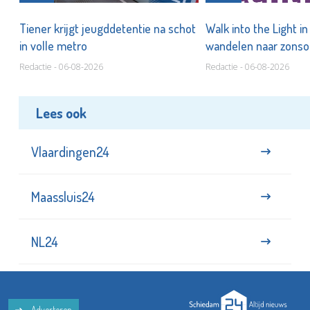
Tiener krijgt jeugddetentie na schot
Walk into the Light i
in volle metro
wandelen naar zonso
te staan bij suïcide
Redactie - 06-08-2026
Redactie - 06-08-2026
Lees ook
Vlaardingen24
Maassluis24
NL24
Adverteren