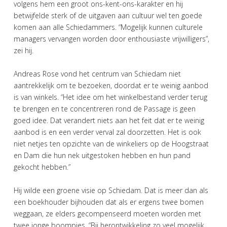
volgens hem een groot ons-kent-ons-karakter en hij
betwijfelde sterk of de uitgaven aan cultuur wel ten goede
komen aan alle Schiedammers. “Mogelijk kunnen culturele
managers vervangen worden door enthousiaste vrijwilligers”,
zei hij.
Andreas Rose vond het centrum van Schiedam niet
aantrekkelijk om te bezoeken, doordat er te weinig aanbod
is van winkels. “Het idee om het winkelbestand verder terug
te brengen en te concentreren rond de Passage is geen
goed idee. Dat verandert niets aan het feit dat er te weinig
aanbod is en een verder verval zal doorzetten. Het is ook
niet netjes ten opzichte van de winkeliers op de Hoogstraat
en Dam die hun nek uitgestoken hebben en hun pand
gekocht hebben.”
Hij wilde een groene visie op Schiedam. Dat is meer dan als
een boekhouder bijhouden dat als er ergens twee bomen
weggaan, ze elders gecompenseerd moeten worden met
twee jonge boompjes. “Bij herontwikkeling zo veel mogelijk