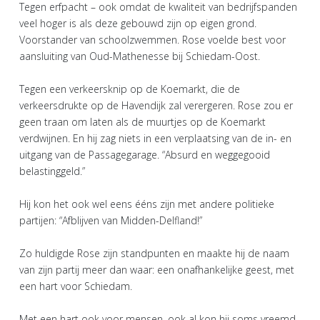
Tegen erfpacht – ook omdat de kwaliteit van bedrijfspanden
veel hoger is als deze gebouwd zijn op eigen grond.
Voorstander van schoolzwemmen. Rose voelde best voor
aansluiting van Oud-Mathenesse bij Schiedam-Oost.
Tegen een verkeersknip op de Koemarkt, die de
verkeersdrukte op de Havendijk zal verergeren. Rose zou er
geen traan om laten als de muurtjes op de Koemarkt
verdwijnen. En hij zag niets in een verplaatsing van de in- en
uitgang van de Passagegarage. “Absurd en weggegooid
belastinggeld.”
Hij kon het ook wel eens ééns zijn met andere politieke
partijen: “Afblijven van Midden-Delfland!”
Zo huldigde Rose zijn standpunten en maakte hij de naam
van zijn partij meer dan waar: een onafhankelijke geest, met
een hart voor Schiedam.
Met een hart ook voor mensen, ook al kon hij soms vreemd