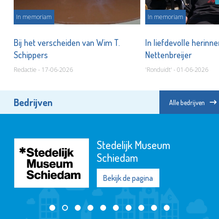
In memoriam
In memoriam
t
Bij het verscheiden van Wim T.
In liefdevolle herinne
Schippers
Nettenbreijer
Redactie - 17-06-2026
'Ronduidt' - 01-06-2026
Bedrijven
Alle bedrijven
De Witte
Garantiemakelaars
Bekijk de pagina