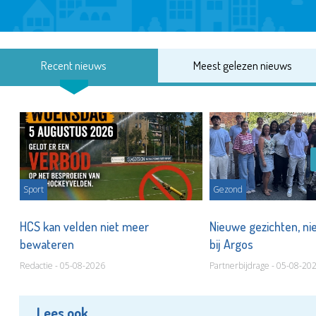
Recent nieuws
Meest gelezen nieuws
Sport
Gezond
HCS kan velden niet meer
Nieuwe gezichten, ni
bewateren
bij Argos
Redactie - 05-08-2026
Partnerbijdrage - 05-08-20