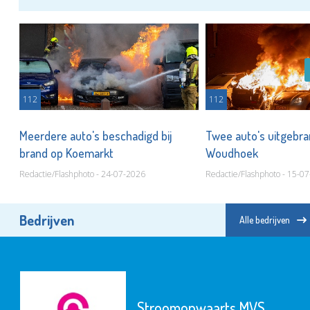
112
112
Meerdere auto's beschadigd bij
Twee auto's uitgebra
brand op Koemarkt
Woudhoek
Redactie/Flashphoto - 24-07-2026
Redactie/Flashphoto - 15-0
Bedrijven
Alle bedrijven
Stroomopwaarts MVS