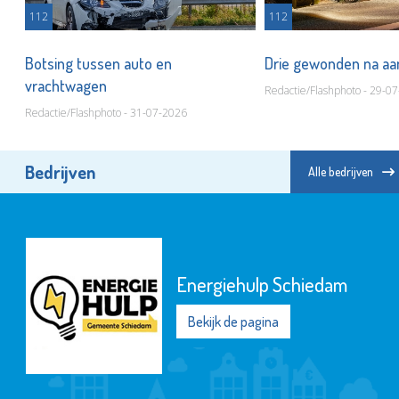
112
112
t
Botsing tussen auto en
Drie gewonden na aa
vrachtwagen
Redactie/Flashphoto - 29-0
Redactie/Flashphoto - 31-07-2026
Bedrijven
Alle bedrijven
Energiehulp Schiedam
Bekijk de pagina