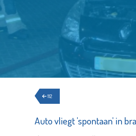
112
Auto vliegt 'spontaan' in br
Het Go
Argos Zorggroep
Schied