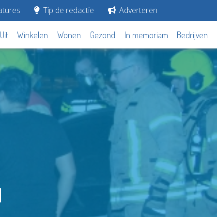
tures
Tip de redactie
Adverteren
Uit
Winkelen
Wonen
Gezond
In memoriam
Bedrijven
d