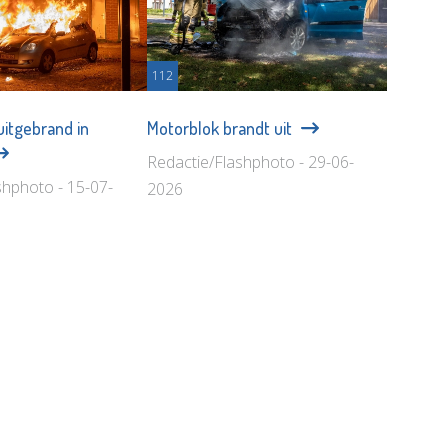
112
uitgebrand in
Motorblok brandt uit
Redactie/Flashphoto - 29-06-
shphoto - 15-07-
2026