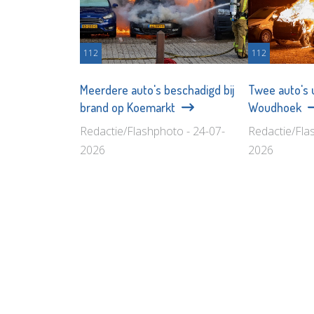
112
112
Meerdere auto's beschadigd bij
Twee auto's 
brand op Koemarkt
Woudhoek
Redactie/Flashphoto - 24-07-
Redactie/Fla
2026
2026