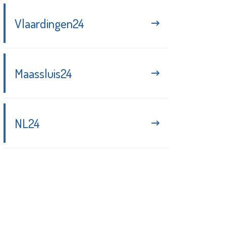
Vlaardingen24
Maassluis24
NL24
Blijf up-to-date