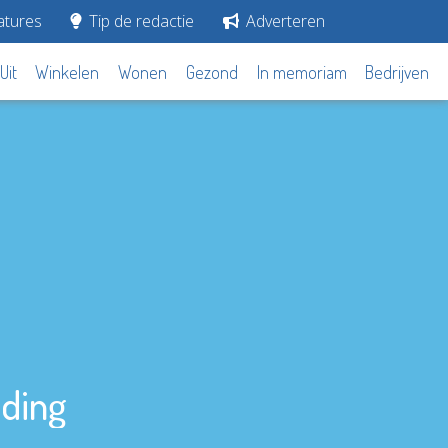
tures
Tip de redactie
Adverteren
Uit
Winkelen
Wonen
Gezond
In memoriam
Bedrijven
jding