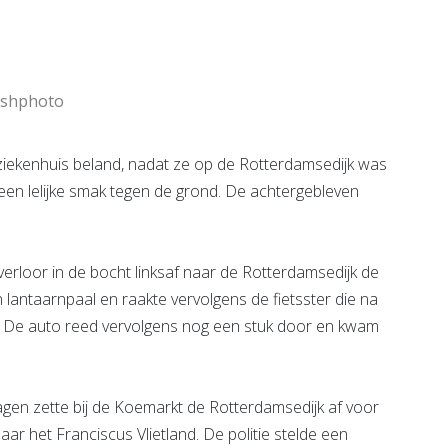
Bekijk de pagina
e pagina
lashphoto
ziekenhuis beland, nadat ze op de Rotterdamsedijk was
en lelijke smak tegen de grond. De achtergebleven
erloor in de bocht linksaf naar de Rotterdamsedijk de
 lantaarnpaal en raakte vervolgens de fietsster die na
d. De auto reed vervolgens nog een stuk door en kwam
wagen zette bij de Koemarkt de Rotterdamsedijk af voor
ar het Franciscus Vlietland. De politie stelde een