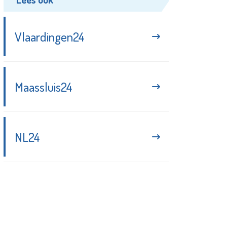
Vlaardingen24
Maassluis24
NL24
Blijf up-to-date