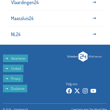
Vlaardingen24
Maassluis24
NL24
Adverteren
Contact
Privacy
Volg ons:
Disclaimer
© 2026 - Schiedam24
Crealisatie door
The MindOffice