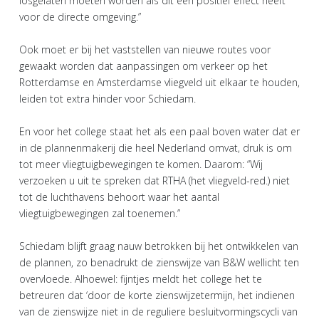
losgelaten moeten worden als dit een positief effect heeft
voor de directe omgeving.”
Ook moet er bij het vaststellen van nieuwe routes voor
gewaakt worden dat aanpassingen om verkeer op het
Rotterdamse en Amsterdamse vliegveld uit elkaar te houden,
leiden tot extra hinder voor Schiedam.
En voor het college staat het als een paal boven water dat er
in de plannenmakerij die heel Nederland omvat, druk is om
tot meer vliegtuigbewegingen te komen. Daarom: “Wij
verzoeken u uit te spreken dat RTHA (het vliegveld-red.) niet
tot de luchthavens behoort waar het aantal
vliegtuigbewegingen zal toenemen.”
Schiedam blijft graag nauw betrokken bij het ontwikkelen van
de plannen, zo benadrukt de zienswijze van B&W wellicht ten
overvloede. Alhoewel: fijntjes meldt het college het te
betreuren dat ‘door de korte zienswijzetermijn, het indienen
van de zienswijze niet in de reguliere besluitvormingscycli van