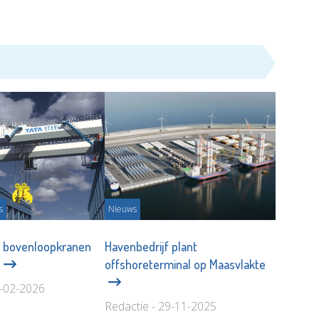
s
Nieuws
il bovenloopkranen
Havenbedrijf plant
n
offshoreterminal op Maasvlakte
8-02-2026
Redactie - 29-11-2025