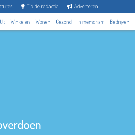
tures
Tip de redactie
Adverteren
Uit
Winkelen
Wonen
Gezond
In memoriam
Bedrijven
overdoen