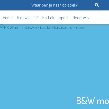
Home
Nieuws
112
Politiek
Sport
Onderwijs
B&W moe