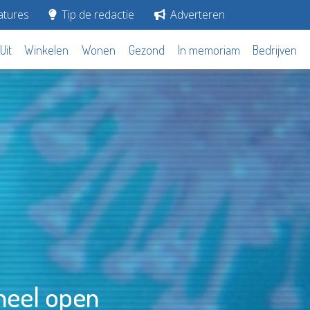
tures
Tip de redactie
Adverteren
Uit
Winkelen
Wonen
Gezond
In memoriam
Bedrijven
heel open