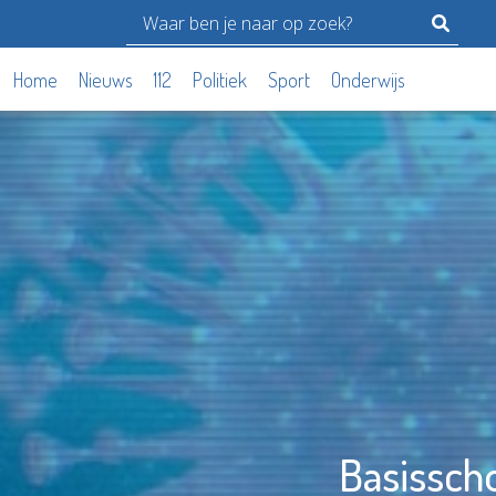
Home
Nieuws
112
Politiek
Sport
Onderwijs
Basissch