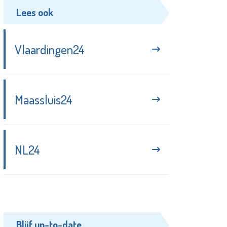
Lees ook
Vlaardingen24
Maassluis24
NL24
Blijf up-to-date