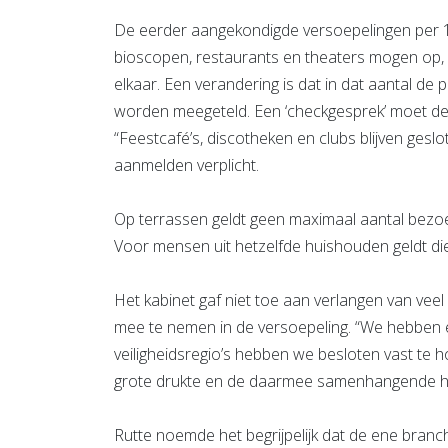
De eerder aangekondigde versoepelingen per 1
bioscopen, restaurants en theaters mogen op,
elkaar. Een verandering is dat in dat aantal de p
worden meegeteld. Een ‘checkgesprek’ moet deel
“Feestcafé’s, discotheken en clubs blijven ges
aanmelden verplicht.
Op terrassen geldt geen maximaal aantal bezoe
Voor mensen uit hetzelfde huishouden geldt die 
Het kabinet gaf niet toe aan verlangen van v
mee te nemen in de versoepeling. “We hebben e
veiligheidsregio’s hebben we besloten vast te 
grote drukte en de daarmee samenhangende h
Rutte noemde het begrijpelijk dat de ene branch