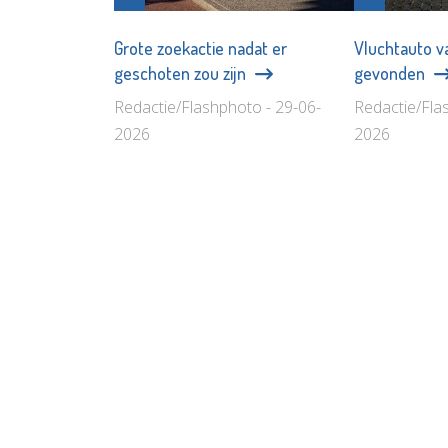
Grote zoekactie nadat er
Vluchtauto va
geschoten zou zijn
gevonden
Redactie/Flashphoto - 29-06-
Redactie/Fla
2026
2026