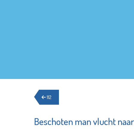
112
Beschoten man vlucht naa
De
Minters
OproepC