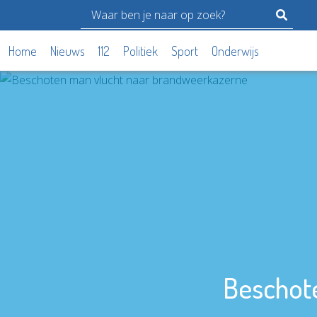
Home
Nieuws
112
Politiek
Sport
Onderwijs
Beschot