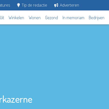
tures
Tip de redactie
Adverteren
Uit
Winkelen
Wonen
Gezond
In memoriam
Bedrijven
rkazerne