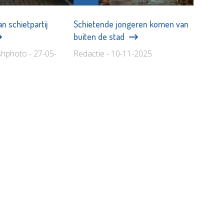
n schietpartij
Schietende jongeren komen van
buiten de stad
shphoto - 27-05-
Redactie - 10-11-2025