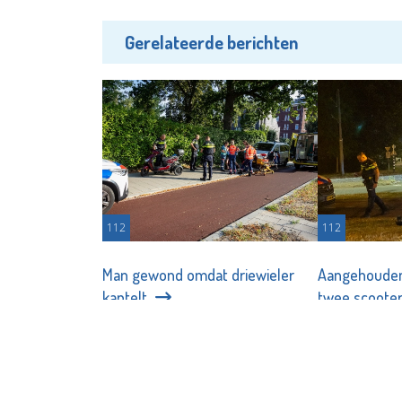
Gerelateerde berichten
112
112
Man gewond omdat driewieler
Aangehouden
kantelt
twee scoote
Redactie/Flashphoto - 01-08-
Redactie - 2
2026