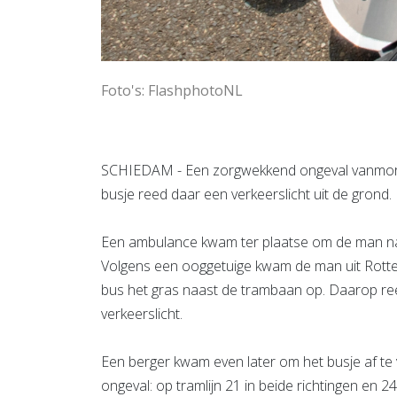
Foto's: FlashphotoNL
SCHIEDAM - Een zorgwekkend ongeval vanmorg
busje reed daar een verkeerslicht uit de grond.
Een ambulance kwam ter plaatse om de man na t
Volgens een ooggetuige kwam de man uit Rotterd
bus het gras naast de trambaan op. Daarop reed
verkeerslicht.
Een berger kwam even later om het busje af te
ongeval: op tramlijn 21 in beide richtingen en 2