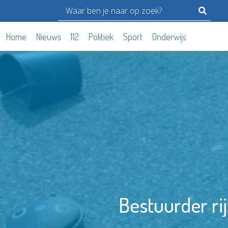
Home
Nieuws
112
Politiek
Sport
Onderwijs
Bestuurder ri