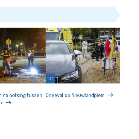
112
 na botsing tussen
Ongeval op Nieuwlandplein
rs
Redactie/Flashphoto - 18-07-
6-07-2026
2026