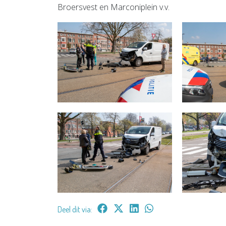
Broersvest en Marconiplein v.v.
Deel dit via: