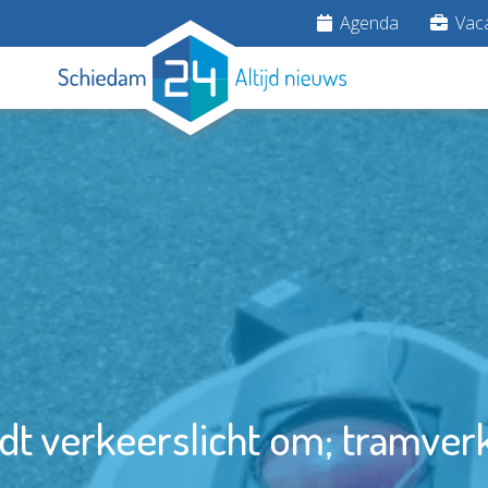
Agenda
Vaca
jdt verkeerslicht om; tramve