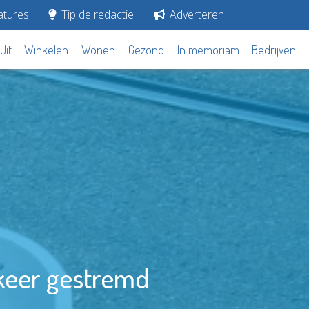
tures
Tip de redactie
Adverteren
Uit
Winkelen
Wonen
Gezond
In memoriam
Bedrijven
rkeer gestremd