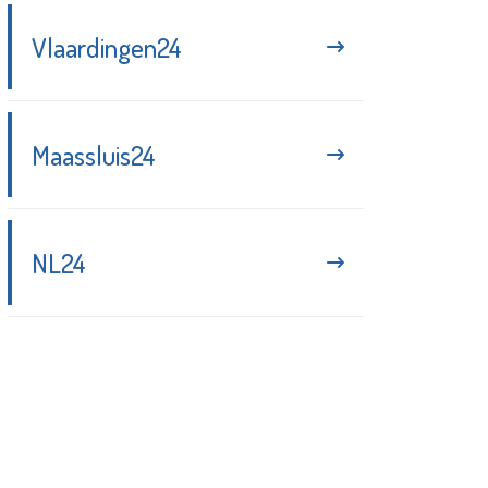
Vlaardingen24
Maassluis24
NL24
Blijf up-to-date