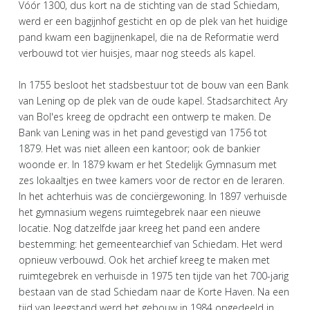
Vóór 1300, dus kort na de stichting van de stad Schiedam,
werd er een bagijnhof gesticht en op de plek van het huidige
pand kwam een bagijnenkapel, die na de Reformatie werd
verbouwd tot vier huisjes, maar nog steeds als kapel.
In 1755 besloot het stadsbestuur tot de bouw van een Bank
van Lening op de plek van de oude kapel. Stadsarchitect Ary
van Bol'es kreeg de opdracht een ontwerp te maken. De
Bank van Lening was in het pand gevestigd van 1756 tot
1879. Het was niet alleen een kantoor; ook de bankier
woonde er. In 1879 kwam er het Stedelijk Gymnasum met
zes lokaaltjes en twee kamers voor de rector en de leraren.
In het achterhuis was de conciërgewoning. In 1897 verhuisde
het gymnasium wegens ruimtegebrek naar een nieuwe
locatie. Nog datzelfde jaar kreeg het pand een andere
bestemming: het gemeentearchief van Schiedam. Het werd
opnieuw verbouwd. Ook het archief kreeg te maken met
ruimtegebrek en verhuisde in 1975 ten tijde van het 700-jarig
bestaan van de stad Schiedam naar de Korte Haven. Na een
tijd van leegstand werd het gebouw in 1984 opgedeeld in