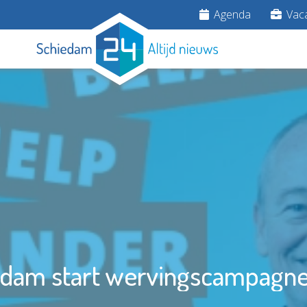
Agenda
Vaca
edam start wervingscampagne v