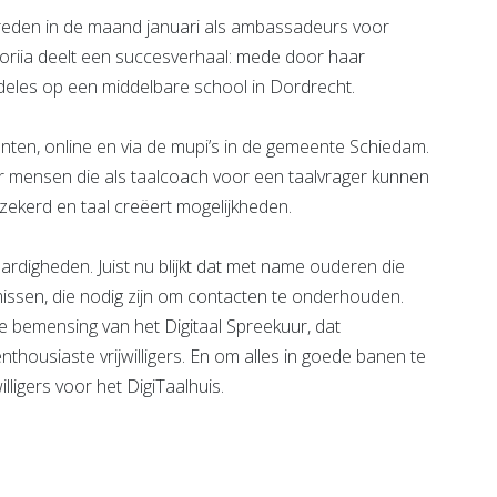
l treden in de maand januari als ambassadeurs voor
toriia deelt een succesverhaal: mede door haar
deles op een middelbare school in Dordrecht.
anten, online en via de mupi’s in de gemeente Schiedam.
r mensen die als taalcoach voor een taalvrager kunnen
rzekerd en taal creëert mogelijkheden.
vaardigheden. Juist nu blijkt dat met name ouderen die
missen, die nodig zijn om contacten te onderhouden.
 bemensing van het Digitaal Spreekuur, dat
thousiaste vrijwilligers. En om alles in goede banen te
lligers voor het DigiTaalhuis.