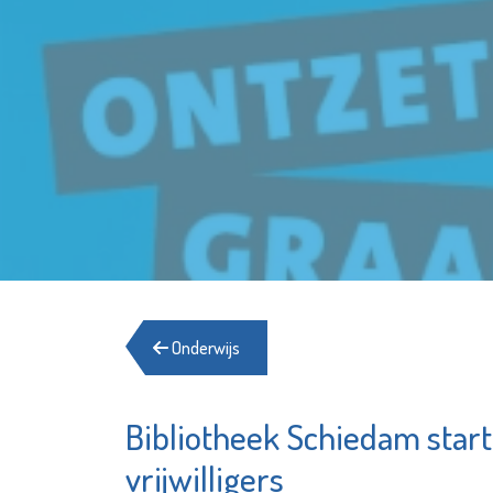
Onderwijs
Bibliotheek Schiedam sta
Stichting Primo
Sch
Schiedam
vrijwilligers
Be