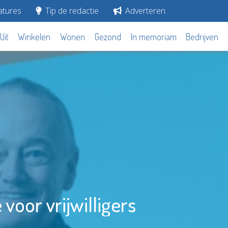
tures
Tip de redactie
Adverteren
Uit
Winkelen
Wonen
Gezond
In memoriam
Bedrijven
oor vrijwilligers