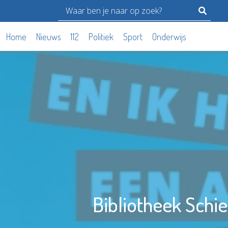
Home
Nieuws
112
Politiek
Sport
Onderwijs
Bibliotheek Schi