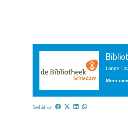
Bibli
Lange Hav
Meer ove
Deel dit via: