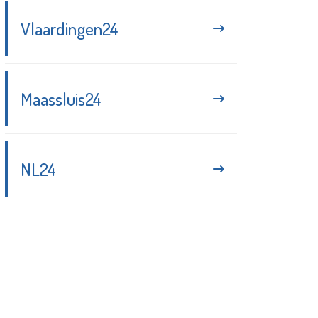
Vlaardingen24
Maassluis24
NL24
Blijf up-to-date