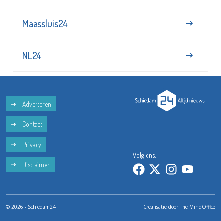
Maassluis24
NL24
Adverteren
Contact
Privacy
Volg ons:
Disclaimer
© 2026 - Schiedam24
Crealisatie door
The MindOffice