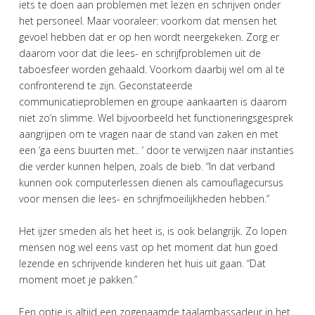
iets te doen aan problemen met lezen en schrijven onder
het personeel. Maar vooraleer: voorkom dat mensen het
gevoel hebben dat er op hen wordt neergekeken. Zorg er
daarom voor dat die lees- en schrijfproblemen uit de
taboesfeer worden gehaald. Voorkom daarbij wel om al te
confronterend te zijn. Geconstateerde
communicatieproblemen en groupe aankaarten is daarom
niet zo’n slimme. Wel bijvoorbeeld het functioneringsgesprek
aangrijpen om te vragen naar de stand van zaken en met
een ‘ga eens buurten met.. ’ door te verwijzen naar instanties
die verder kunnen helpen, zoals de bieb. “In dat verband
kunnen ook computerlessen dienen als camouflagecursus
voor mensen die lees- en schrijfmoeilijkheden hebben.”
Het ijzer smeden als het heet is, is ook belangrijk. Zo lopen
mensen nog wel eens vast op het moment dat hun goed
lezende en schrijvende kinderen het huis uit gaan. “Dat
moment moet je pakken.”
Een optie is altijd een zogenaamde taalambassadeur in het