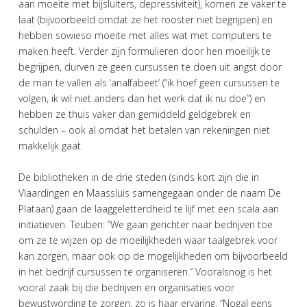
aan moeite met bijsluiters, depressiviteit), komen ze vaker te
laat (bijvoorbeeld omdat ze het rooster niet begrijpen) en
hebben sowieso moeite met alles wat met computers te
maken heeft. Verder zijn formulieren door hen moeilijk te
begrijpen, durven ze geen cursussen te doen uit angst door
de man te vallen als ‘analfabeet’ (“ik hoef geen cursussen te
volgen, ik wil niet anders dan het werk dat ik nu doe”) en
hebben ze thuis vaker dan gemiddeld geldgebrek en
schulden – ook al omdat het betalen van rekeningen niet
makkelijk gaat.
De bibliotheken in de drie steden (sinds kort zijn die in
Vlaardingen en Maassluis samengegaan onder de naam De
Plataan) gaan de laaggeletterdheid te lijf met een scala aan
initiatieven. Teuben: “We gaan gerichter naar bedrijven toe
om ze te wijzen op de moeilijkheden waar taalgebrek voor
kan zorgen, maar ook op de mogelijkheden om bijvoorbeeld
in het bedrijf cursussen te organiseren.” Vooralsnog is het
vooral zaak bij die bedrijven en organisaties voor
bewustwording te zorgen, zo is haar ervaring. “Nogal eens