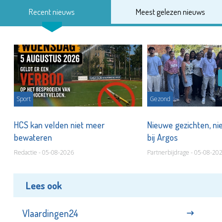
Recent nieuws
Meest gelezen nieuws
Sport
Gezond
HCS kan velden niet meer
Nieuwe gezichten, ni
bewateren
bij Argos
Redactie - 05-08-2026
Partnerbijdrage - 05-08-20
Lees ook
Vlaardingen24