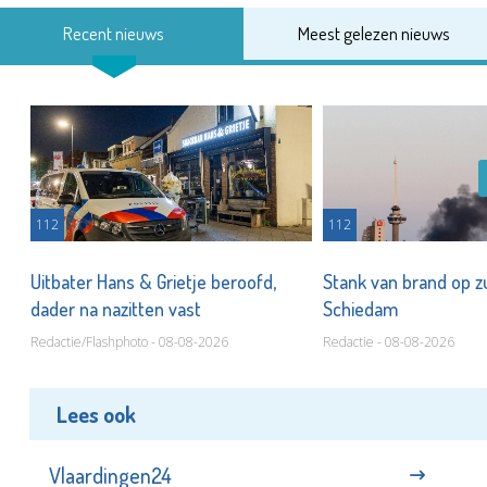
Recent nieuws
Meest gelezen nieuws
112
112
Uitbater Hans & Grietje beroofd,
Stank van brand op zu
dader na nazitten vast
Schiedam
Redactie/Flashphoto - 08-08-2026
Redactie - 08-08-2026
Lees ook