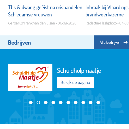
aat
Tbs & dwang geëist na mishandelen
Inbraak bij Vlaarding
Schiedamse vrouwen
brandweerkazerne
Cerberus/Frank van den Elsen - 06-08-2026
Redactie/Flashphoto - 04-0
Bedrijven
Alle bedrijven
De Maatschappij
Departement Waterweg-
Noord
Bekijk de pagina