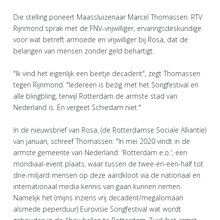
Die stelling poneert Maassluizenaar Marcel Thomassen. RTV
Rijnmond sprak met de FNV-vrijwilliger, ervaringsdeskundige
voor wat betreft armoede en vrijwilliger bij Rosa, dat de
belangen van mensen zonder geld behartigt.
"Ik vind het eigenlijk een beetje decadent", zegt Thomassen
tegen Rijnmond. "Iedereen is bezig met het Songfestival en
alle blingbling, terwijl Rotterdam de armste stad van
Nederland is. En vergeet Schiedam niet."
In de nieuwsbrief van Rosa, (de Rotterdamse Sociale Alliantie)
van januari, schreef Thomassen: "In mei 2020 vindt in de
armste gemeente van Nederland: 'Rotterdam e.o.', een
mondiaal-event plaats, waar tussen de twee-en-een-half tot
drie-miljard mensen op deze aardkloot via de nationaal en
internationaal media kennis van gaan kunnen nemen.
Namelijk het (mijns inziens vrij decadent/megalomaan
alsmede peperduur) Eurovisie Songfestival wat wordt