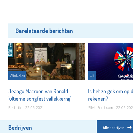
Gerelateerde berichten
Winkelen
Uit
Jeangu Macroon van Ronald:
Is het zo gek om op 
'ultieme songfestivallekkernij'
rekenen?
Redactie - 22-05-2021
Silvia Borsboom - 22-05-20
Bedrijven
Alle bedrijven