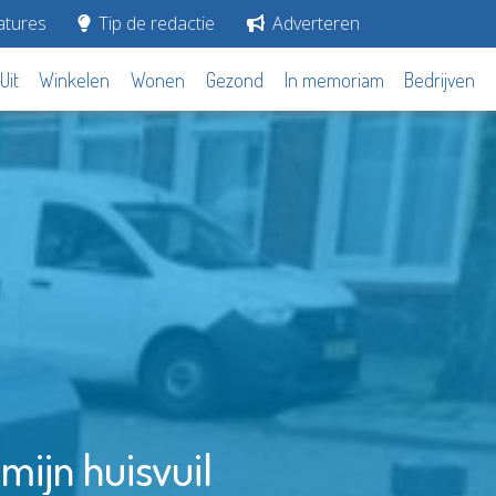
tures
Tip de redactie
Adverteren
Uit
Winkelen
Wonen
Gezond
In memoriam
Bedrijven
 mijn huisvuil