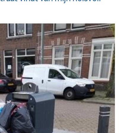
MAES notarissen
ium
am
Bekijk de pagina
e pagina