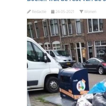
Naut
Gymnas
Schied
Bekijk de pagina
Redactie
24-05-2021
Wonen
Bekijk d