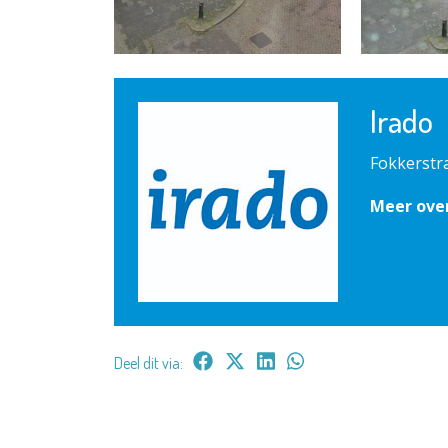
Irado
Fokkerstr
Meer ove
Deel dit via: