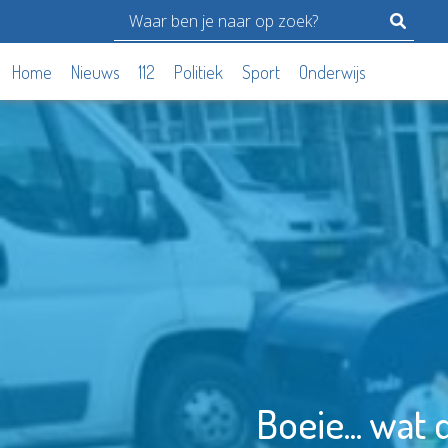
Home
Nieuws
112
Politiek
Sport
Onderwijs
Boeie... wat 