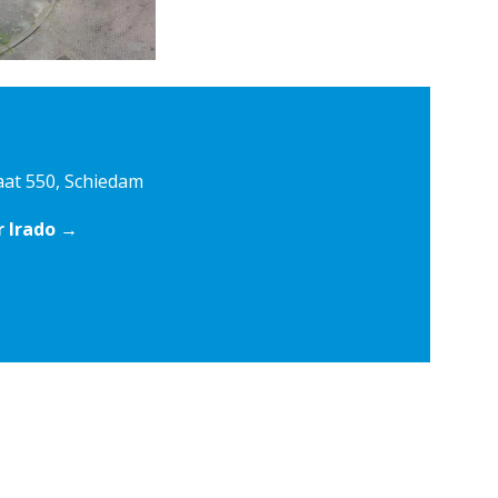
aat 550, Schiedam
r Irado →