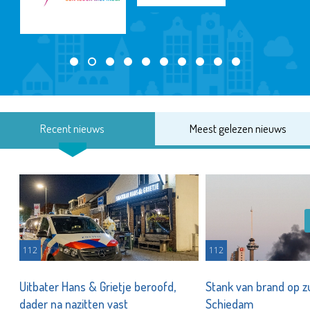
Recent nieuws
Meest gelezen nieuws
112
112
Uitbater Hans & Grietje beroofd,
Stank van brand op zu
dader na nazitten vast
Schiedam