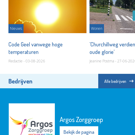
Nieuws
Wonen
Code Geel vanwege hoge
'Churchillweg verdien
temperaturen
oude glorie'
Redactie - 03-08-2026
Jeanine Postma - 27-06-202
Bedrijven
Alle bedrijven
Zwembad Groenoord
Bekijk de pagina