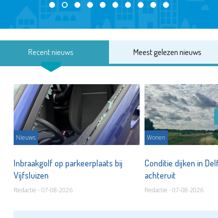
Recent nieuws
Meest gelezen nieuws
Nieuws
Wonen
Inbraakgolf op parkeerplaats bij
Conditie dijken in Del
Vijfsluizen
achteruit
Redactie - 07-08-2026
Redactie - 07-08-2026