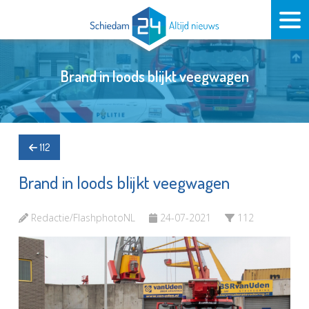
Brand in loods blijkt veegwagen
112
Brand in loods blijkt veegwagen
Redactie/FlashphotoNL
24-07-2021
112