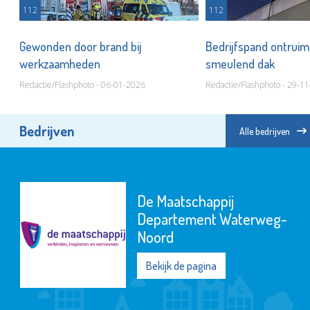
112
112
Gewonden door brand bij
Bedrijfspand ontrui
werkzaamheden
smeulend dak
Redactie/Flashphoto - 06-01-2026
Redactie/Flashphoto - 29-1
Bedrijven
Alle bedrijven
De Maatschappij
Departement Waterweg-
Noord
Bekijk de pagina