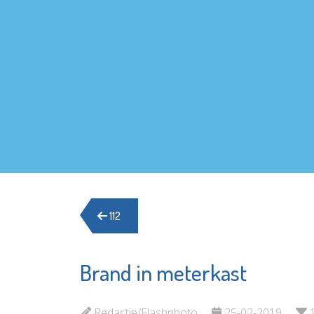
112
Brand in meterkast
Bibliotheek
Service
Schiedam
Woningv
Redactie/Flashphoto
25-02-2019