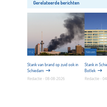
Gerelateerde berichten
112
Nieuws
Stank van brand op zuid ook in
Stank in Sch
Schiedam
Botlek
Redactie - 08-08-2026
Redactie - 0