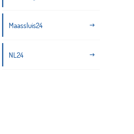
Maassluis24
NL24
Blijf up-to-date