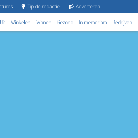
tures
Tip de redactie
Adverteren
Uit
Winkelen
Wonen
Gezond
In memoriam
Bedrijven