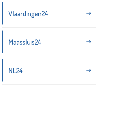
Vlaardingen24
Maassluis24
NL24
Blijf up-to-date