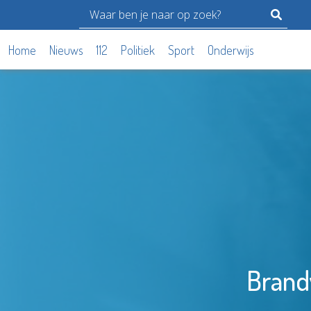
Home
Nieuws
112
Politiek
Sport
Onderwijs
Brandw