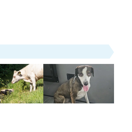
Nieuws
 smalle sloot
Politie is beste dierenvriend