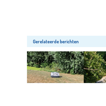
Gerelateerde berichten
Nieuws
Nieuws
Poes achtergelaten op Land van
Stier vast in