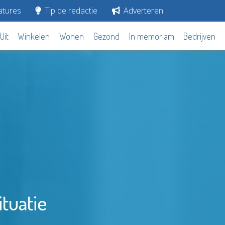
tures
Tip de redactie
Adverteren
Uit
Winkelen
Wonen
Gezond
In memoriam
Bedrijven
ituatie