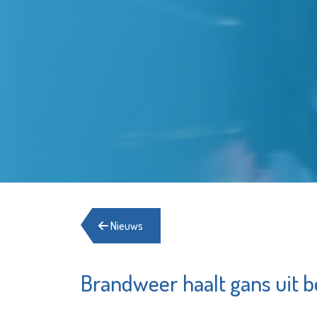
Nieuws
Brandweer haalt gans uit b
Fonds Schiedam
H
Vlaardingen e.o.
M