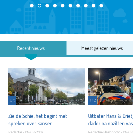
Recent nieuws
Meest gelezen nieuws
Uit
112
Zie de Schie, het begint met
Uitbater Hans & Griet
spreken over kansen
dader na nazitten va
Redactie - 08-08-2026
Redactie/Flashphoto - 08-0