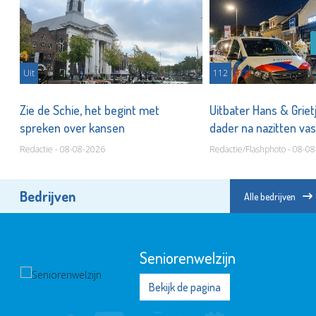
Uit
112
Zie de Schie, het begint met
Uitbater Hans & Griet
spreken over kansen
dader na nazitten va
Redactie - 08-08-2026
Redactie/Flashphoto - 08-0
Bedrijven
Alle bedrijven
Seniorenwelzijn
Bekijk de pagina