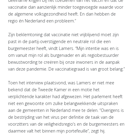
deelname krijgen bij het toedienen van het vaccin en dat de
vaccinatie dan aanzienlijk minder toegevoegde waarde voor
de algemene volksgezondheid heeft. En dan hebben de
regio én Nederland een probleem.”
Zijn beklemtoning dat vaccinatie niet vrijblijvend moet zijn
past in de partij-overstijgende en neutrale rol die een
burgemeester heeft, vindt Lamers. “Mijn intentie was en is
om vanuit mijn rol als burgervader en als regiobestuurder
bewustwording te creëren bij onze inwoners in de aanpak
van deze pandemie. De vaccinatiegraad is van groot belang.”
Toen het interview plaatsvond, was Lamers er niet mee
bekend dat de Tweede Kamer in een motie het
verplichtende karakter had afgewezen. Het parlement heeft
niet een gewoonte om zulke belangwekkende uitspraken
aan de gemeenten in Nederland mee te delen. “Overigens is
de bestrijding van het virus per definitie de taak van de
voorzitters van de veiligheidsregio’s en de burgemeesters en
daarmee valt het binnen mijn portefeuille”, zegt hij.