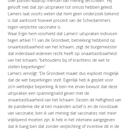
over punten waarop mensen van mening verschillen.” Hij
gelooft niet dat zijn uitspraken tot onrust hebben geleid.
Lamers laat voorts weten dat hem geen onderzoek bekend
is dat aantoont hoeveel procent van de Schiedammers
tegen verplichte vaccinatie is.
Waar Ergin hem voorhield dat Lamers’ uitspraken indruisen
tegen artikel 11 van de Grondwet, betrekking hebbend op
onaantastbaarheid van het lichaam, zegt de burgemeester
dat inderdaad iedereen recht heeft op onaantastbaarheid
van het lichaam, “behoudens bij of krachtens de wet te
stellen beperkingen”.
Lamers vervolgt: “De Grondwet maakt dus expliciet mogelijk
dat de wet beperkingen stelt. Eigenlijk heb ik gepleit voor
zo’n wettelijke beperking. Ik ben me ervan bewust dat deze
uitspraken een spanningsveld geven met de
onaantastbaarheid van het lichaam. Gezien de heftigheid van
de pandemie die al tien maanden actief is en de noodzaak
van vaccinatie, ben ik van mening dat vaccinaties niet meer
vrijblijvend moeten zijn. Ik heb in het interview aangegeven
dat ik bang ben dat zonder verplichting of incentive dit in de