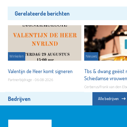
Gerelateerde berichten
Winkelen
Nieuws
ot
Valentijn de Heer komt signeren
Tbs & dwang geëist 
Schiedamse vrouwe
Partnerbijdrage - 06-08-2026
Cerberus/Frank van den Els
Bedrijven
Alle bedrijven