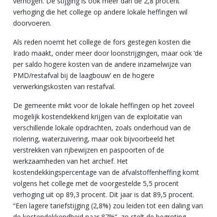
verhogen. De stijging is ook meer dan de 2,8 procent
verhoging die het college op andere lokale heffingen wil
doorvoeren.
Als reden noemt het college de fors gestegen kosten die
Irado maakt, onder meer door loonstrijgingen, maar ook ‘de
per saldo hogere kosten van de andere inzamelwijze van
PMD/restafval bij de laagbouw’ en de hogere
verwerkingskosten van restafval.
De gemeente mikt voor de lokale heffingen op het zoveel
mogelijk kostendekkend krijgen van de exploitatie van
verschillende lokale opdrachten, zoals onderhoud van de
riolering, waterzuivering, maar ook bijvoorbeeld het
verstrekken van rijbewijzen en paspoorten of de
werkzaamheden van het archief. Het
kostendekkingspercentage van de afvalstoffenheffing komt
volgens het college met de voorgestelde 5,5 procent
verhoging uit op 89,3 procent. Dit jaar is dat 89,5 procent.
“Een lagere tariefstijging (2,8%) zou leiden tot een daling van
de kostendekkendheid naar 87%”, zo stelt de begroting