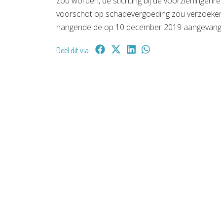
zou worden, de stichting bij de voorzieningen
voorschot op schadevergoeding zou verzoeken 
hangende de op 10 december 2019 aangevang
Deel dit via: