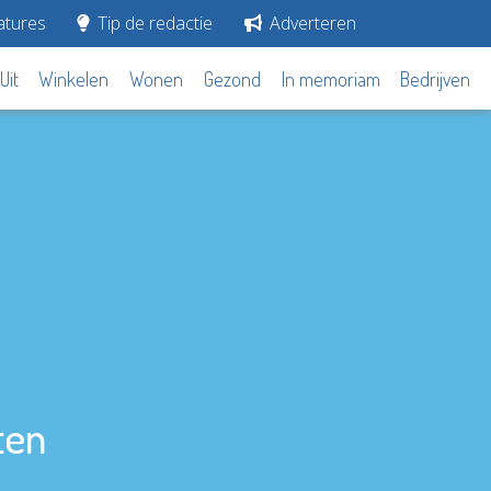
tures
Tip de redactie
Adverteren
Uit
Winkelen
Wonen
Gezond
In memoriam
Bedrijven
ten