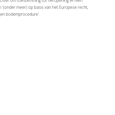
rechter om toestemming tot heropening en een
'(onder meer) op basis van het Europese recht,
en bodemprocedure'.