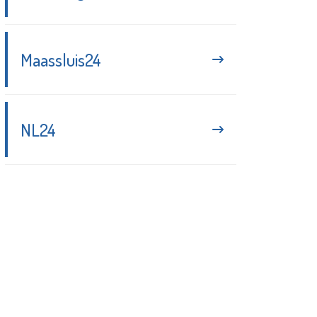
Maassluis24
NL24
Blijf up-to-date