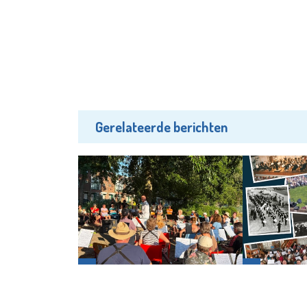
Gerelateerde berichten
Uit
Uit
Pleinconcert in het lommer
Wilton-orkest