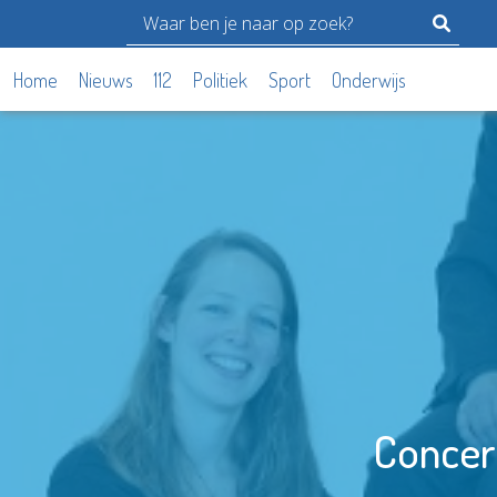
Home
Nieuws
112
Politiek
Sport
Onderwijs
Concer