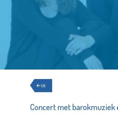
Uit
Concert met barokmuziek 
Stichtin
De Witte
Schied
Garantiemakelaars