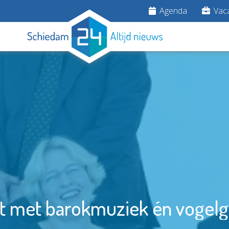
Agenda
Vaca
t met barokmuziek én vogelg