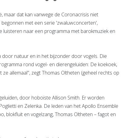
ië, maar dat kan vanwege de Coronacrisis niet
i begonnen met een serie 'zwaluwconcerten',
n je luisteren naar een programma met barokmuziek en
 door natuur en in het bijzonder door vogels. Die
t programma rond vogel- en dierengeluiden: De koekoek,
rt ze allemaal", zegt Thomas Oltheten (geheel rechts op
eluiden, door hoboïste Allison Smith. Er worden
oglietti en Zelenka. De leden van het Apollo Ensemble
obo, blokfluit en vogelzang, Thomas Oltheten – fagot en