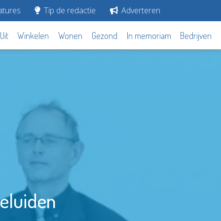
tures
Tip de redactie
Adverteren
Uit
Winkelen
Wonen
Gezond
In memoriam
Bedrijven
eluiden