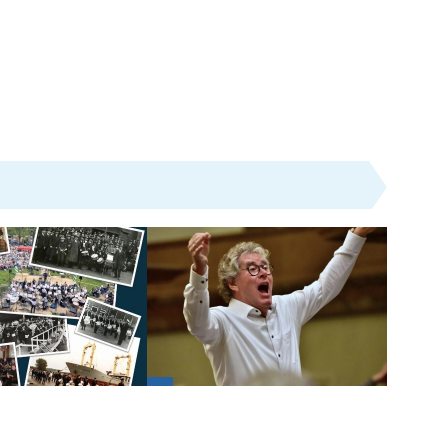
Uit
 viert jubileum op
Korenconcert voor