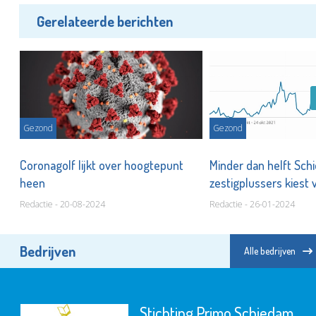
Gerelateerde berichten
Gezond
Gezond
,
Coronagolf lijkt over hoogtepunt
Minder dan helft Sc
heen
zestigplussers kiest 
Redactie - 20-08-2024
Redactie - 26-01-2024
Bedrijven
Alle bedrijven
Stichting Primo Schiedam