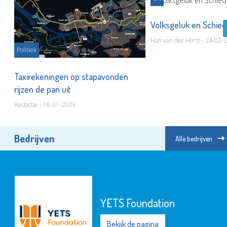
Volksgeluk en Schi
Han van der Horst - 24-02-
Politiek
Taxirekeningen op stapavonden
rijzen de pan uit
Redactie - 18-01-2023
Bedrijven
Alle bedrijven
YETS Foundation
Bekijk de pagina