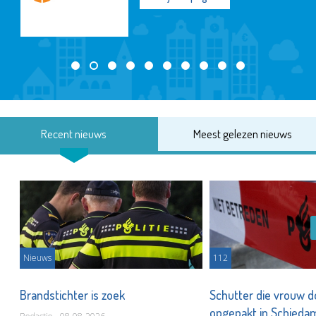
Recent nieuws
Meest gelezen nieuws
Nieuws
112
Brandstichter is zoek
Schutter die vrouw 
opgepakt in Schied