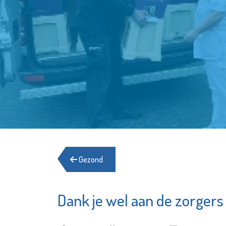
Gezond
Dank je wel aan de zorgers
Het Goed
Schiedam