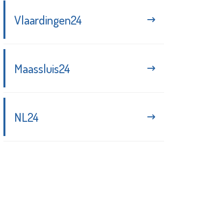
Vlaardingen24
Maassluis24
NL24
Blijf up-to-date